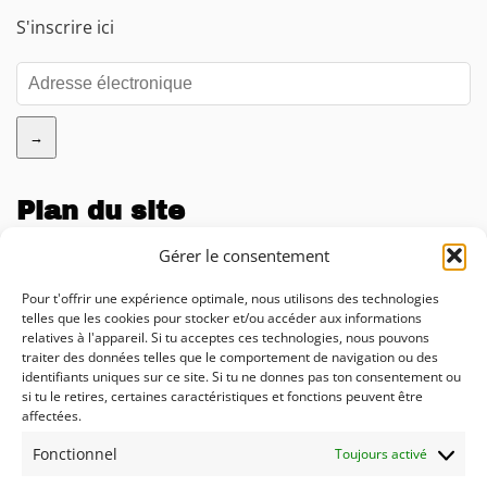
S'inscrire ici
→
Plan du site
Entreprise
Gérer le consentement
Blog
Pour t'offrir une expérience optimale, nous utilisons des technologies
telles que les cookies pour stocker et/ou accéder aux informations
Calculateur d'impact de l'IA
relatives à l'appareil. Si tu acceptes ces technologies, nous pouvons
traiter des données telles que le comportement de navigation ou des
Conseil
identifiants uniques sur ce site. Si tu ne donnes pas ton consentement ou
si tu le retires, certaines caractéristiques et fonctions peuvent être
Solutions
affectées.
Prestations
Fonctionnel
Toujours activé