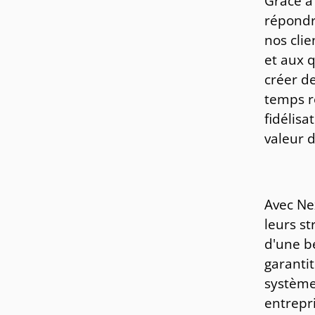
Grâce à
répondr
nos clie
et aux q
créer d
temps r
fidélisa
valeur 
Avec Ne
leurs st
d'une bé
garanti
système
entrepri