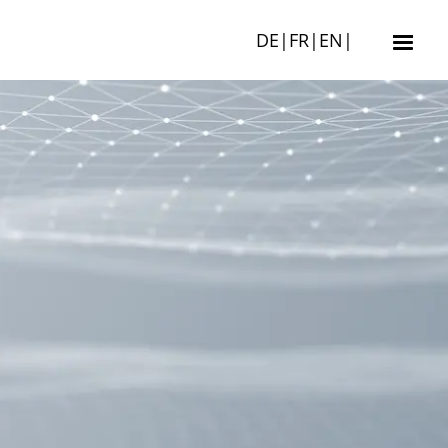
DE
|
FR
|
EN
|