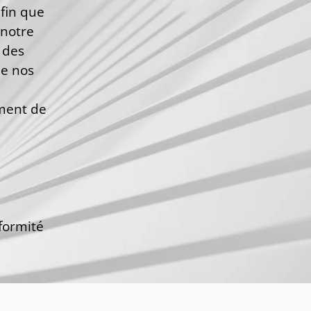
afin que
 notre
 des
ue nos
ment de
nformité