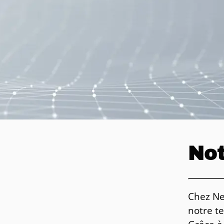
Not
Chez Ne
notre t