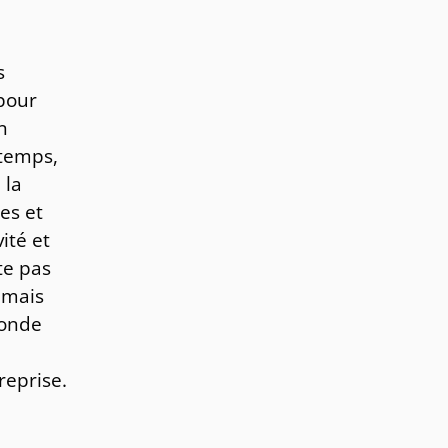
s
pour
n
 temps,
 la
es et
ité et
te pas
 mais
ponde
reprise.