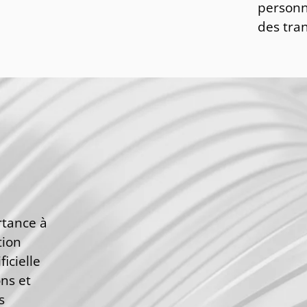
personn
des tran
rtance à
tion
ficielle
ns et
s