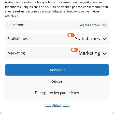
traiter des données telles que le comportement de navigation ou des
Nous nous ferons un plaisir de vous fournir les
identifiants uniques sur ce site. Si tu ne donnes pas ton consentement ou
informations souhaitées.
si tu le retires, certaines caractéristiques et fonctions peuvent être
affectées.
info@nexivis.ai
Fonctionnel
Toujours activé
Info
Statistiques
Statistiques
Pour des demandes générales ou des informations
Marketing
Marketing
supplémentaires sur notre entreprise, veuillez vous
adresser au veuillez vous adresser à notre guichet
d'information. Nous vous contacterons dans les plus
Accepter
brefs délais.
info@nexivis.ai
Refuser
Enregistrer les paramètres
{titre}
{titre}
{titre}
NEXIVIS