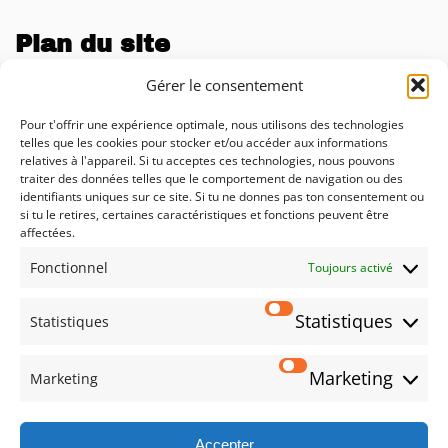
Plan du site
Entreprise
Gérer le consentement
Blog
Pour t'offrir une expérience optimale, nous utilisons des technologies
telles que les cookies pour stocker et/ou accéder aux informations
Calculateur d'impact de l'IA
relatives à l'appareil. Si tu acceptes ces technologies, nous pouvons
traiter des données telles que le comportement de navigation ou des
Conseil
identifiants uniques sur ce site. Si tu ne donnes pas ton consentement ou
si tu le retires, certaines caractéristiques et fonctions peuvent être
Solutions
affectées.
Fonctionnel
Prestations
Toujours activé
Déclaration de confidentialité
Statistiques
Statistiques
Mentions légales
Marketing
Marketing
Social
Accepter