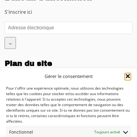
S'inscrire ici
→
Plan du site
Entreprise
Gérer le consentement
Blog
Pour t'offrir une expérience optimale, nous utilisons des technologies
telles que les cookies pour stocker et/ou accéder aux informations
Calculateur d'impact de l'IA
relatives à l'appareil. Si tu acceptes ces technologies, nous pouvons
traiter des données telles que le comportement de navigation ou des
Conseil
identifiants uniques sur ce site. Si tu ne donnes pas ton consentement ou
si tu le retires, certaines caractéristiques et fonctions peuvent être
Solutions
affectées.
Fonctionnel
Prestations
Toujours activé