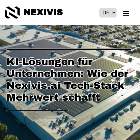
NEXIVIS
KI-Lösungen für
Unternehmen: Wie der
Nexivis.ai Tech-Stack
Mehrwert schafft